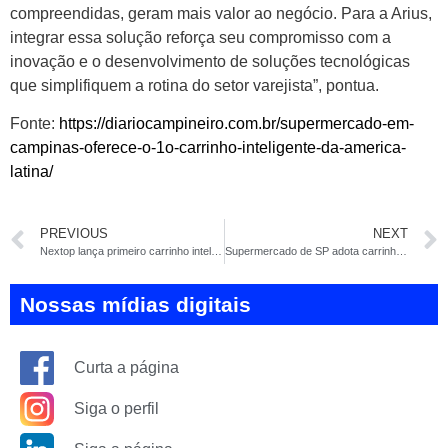
compreendidas, geram mais valor ao negócio. Para a Arius,
integrar essa solução reforça seu compromisso com a
inovação e o desenvolvimento de soluções tecnológicas
que simplifiquem a rotina do setor varejista”, pontua.
Fonte:
https://diariocampineiro.com.br/supermercado-em-
campinas-oferece-o-1o-carrinho-inteligente-da-america-
latina/
PREVIOUS
NEXT
Nextop lança primeiro carrinho inteligente da América Latina na APAS Show
Supermercado de SP adota carrinho inteligente, que soma e recebe o pagamento das compras
Nossas mídias digitais
Curta a página
Siga o perfil