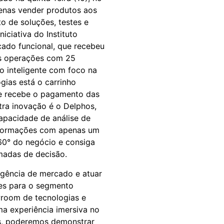
penas vender produtos aos
o de soluções, testes e
iciativa do Instituto
ado funcional, que recebeu
uas operações com 25
o inteligente com foco na
gias está o carrinho
a e recebe o pagamento das
utra inovação é o Delphos,
apacidade de análise de
informações com apenas um
60° do negócio e consiga
madas de decisão.
ligência de mercado e atuar
ões para o segmento
room de tecnologias e
ma experiência imersiva no
es, poderemos demonstrar