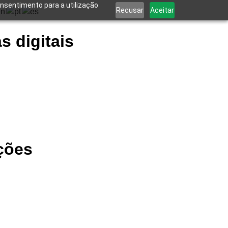
onsentimento para a utilização
Recusar
Aceitar
s digitais
ções