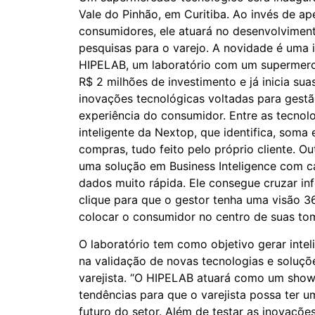
Vale do Pinhão, em Curitiba. Ao invés de a
consumidores, ele atuará no desenvolviment
pesquisas para o varejo. A novidade é uma in
HIPELAB, um laboratório com um supermerc
R$ 2 milhões de investimento e já inicia s
inovações tecnológicas voltadas para gestã
experiência do consumidor. Entre as tecnolo
inteligente da Nextop, que identifica, som
compras, tudo feito pelo próprio cliente. O
uma solução em Business Inteligence com c
dados muito rápida. Ele consegue cruzar 
clique para que o gestor tenha uma visão 3
colocar o consumidor no centro de suas to
O laboratório tem como objetivo gerar inte
na validação de novas tecnologias e soluç
varejista. “O HIPELAB atuará como um show
tendências para que o varejista possa ter u
futuro do setor. Além de testar as inovaçõ