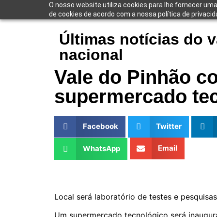
O nosso website utiliza cookies para lhe fornecer uma
de cookies de acordo com a nossa política de privacid
Últimas notícias do v
nacional
Vale do Pinhão c
supermercado te
Facebook
Twitter
Email
WhatsApp
Local será laboratório de testes e pesquisas
Um supermercado tecnológico será inaugurad