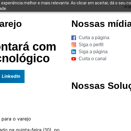
 experiência melhor e mais relevante. Ao clicar em aceitar, dá o seu c
ade.
arejo
Nossas mídia
Curta a página
ontará com
Siga o perfil
Siga a página
cnológico
Curta o canal
LinkedIn
Nossas Solu
 para o varejo
o na quinta-feira (10), no