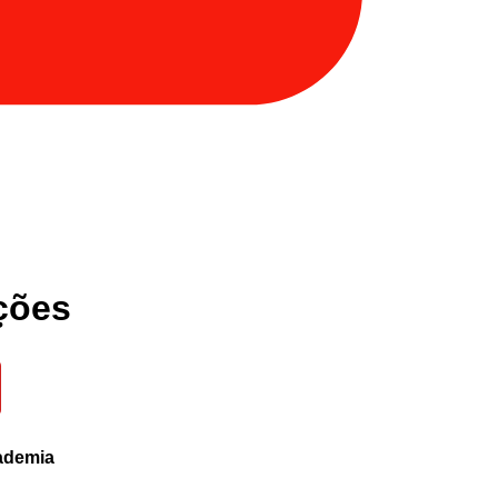
ções
ademia