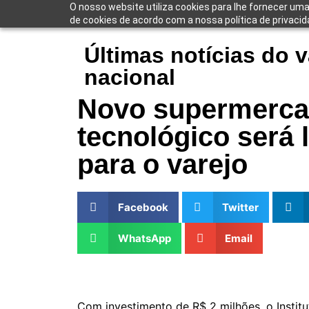
O nosso website utiliza cookies para lhe fornecer uma
de cookies de acordo com a nossa política de privacid
Últimas notícias do v
nacional
Novo supermerc
tecnológico será 
para o varejo
Facebook
Twitter
WhatsApp
Email
Com investimento de R$ 2 milhões, o Instit