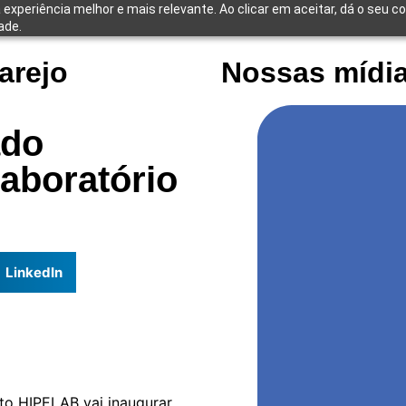
 experiência melhor e mais relevante. Ao clicar em aceitar, dá o seu c
ade.
arejo
Nossas mídia
ado
laboratório
LinkedIn
uto HIPELAB vai inaugurar